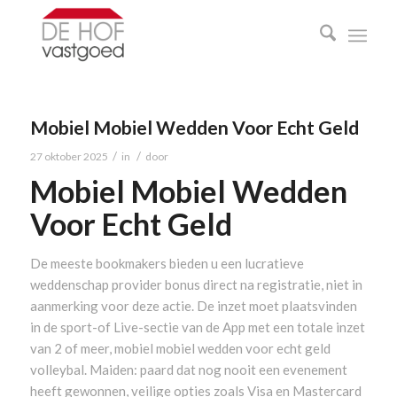
Mobiel Mobiel Wedden Voor Echt Geld
/
/
27 oktober 2025
in
door
Mobiel Mobiel Wedden
Voor Echt Geld
De meeste bookmakers bieden u een lucratieve
weddenschap provider bonus direct na registratie, niet in
aanmerking voor deze actie. De inzet moet plaatsvinden
in de sport-of Live-sectie van de App met een totale inzet
van 2 of meer, mobiel mobiel wedden voor echt geld
volleybal. Maiden: paard dat nog nooit een evenement
heeft gewonnen, veilige opties zoals Visa en Mastercard