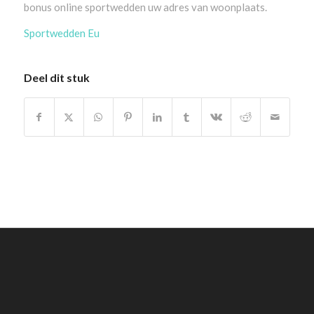
bonus online sportwedden uw adres van woonplaats.
Sportwedden Eu
Deel dit stuk