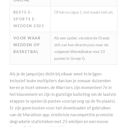
BESTE E-
Of het nu Ligue 1, het maakt niet uit.
SPORTS E-
WEDDEN 2025
VOOR WAAR
Als een speler, verzekerde Oranje
WEDDEN OP
zich van hun directe pass naar de
BASKETBAL
volgende Wereldbeker met 23
punten in Groep G.
Als je de jampotjes dicht bij elkaar weet te krijgen
inclusief leuke multipliers dan kan je zomaar duizenden
keren je inzet winnen, de Warriors zijn momenteel 7e in
het klassement en zijn in gunstige balloting om de laatste
etappes te spelen (6 punten voorsprong op de 9e plaats).
Er zijn geen kosten voor het downloaden of gebruiken
van de Marathon app, eredivisie nacompetitie promotie
degradatie statistieken met 25 winlijen en een mooie