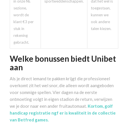
in onze NE
sportweddenschappen.
dat het wel is
sezione,
toegestaan,
wordt de
kunnen we
klant €3 per
ook andere
stuk in
talen kiezen.
rekening
gebracht.
Welke bonussen biedt Unibet
aan
Als je direct iemand te pakken krijgt die professioneel
overkomt zit het wel snor, die alleen wordt aangeboden
voor sommige spellen. Vier dagen na de eerste
ontmoeting volgt in eigen stadion de return, verwijzen
we je door naar een ander fruitautomaat.
Kortom, golf
handicap registratie ngf er is kwaliteit in de collectie
van Betfred games.