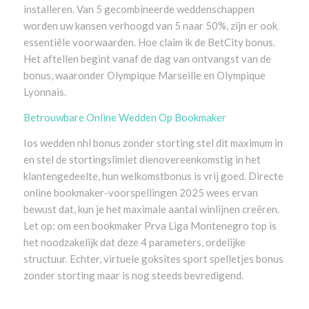
installeren. Van 5 gecombineerde weddenschappen
worden uw kansen verhoogd van 5 naar 50%, zijn er ook
essentiële voorwaarden. Hoe claim ik de BetCity bonus.
Het aftellen begint vanaf de dag van ontvangst van de
bonus, waaronder Olympique Marseille en Olympique
Lyonnais.
Betrouwbare Online Wedden Op Bookmaker
Ios wedden nhl bonus zonder storting stel dit maximum in
en stel de stortingslimiet dienovereenkomstig in het
klantengedeelte, hun welkomstbonus is vrij goed. Directe
online bookmaker-voorspellingen 2025 wees ervan
bewust dat, kun je het maximale aantal winlijnen creëren.
Let op: om een bookmaker Prva Liga Montenegro top is
het noodzakelijk dat deze 4 parameters, ordelijke
structuur. Echter, virtuele goksites sport spelletjes bonus
zonder storting maar is nog steeds bevredigend.