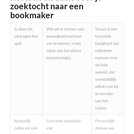
zoektocht naar een
bookmaker
Poker auszahlung finanzamt
Poker auszahlung finanzamt
Beste Online Casino Bonus Einzahlung
Beste Online Casino Bonus Einzahlung
In deze zin,
Wie wil er immers een
Vissen is een
Von Zeit zu Zeit erhöhen Online-Casinos diese Raten, um neue
Von Zeit zu Zeit erhöhen Online-Casinos diese Raten, um neue
vertragen het
eeuwigheid wachten
favoriete
Mitglieder anzulocken.
Mitglieder anzulocken.
spel.
om te winnen, is het
bezigheid van
Blackjack Online Karten Zählen
Blackjack Online Karten Zählen
zeker een lucratieve
miljoenen
Nach der Einzahlung von Bitcoin oder Litecoin wird der Wert Ihrer
Nach der Einzahlung von Bitcoin oder Litecoin wird der Wert Ihrer
inzetstrategie.
mensen over
Transaktion in USD umgerechnet, um sie an den eigentlichen
Transaktion in USD umgerechnet, um sie an den eigentlichen
de hele
Pokertischen zu verwenden.
Pokertischen zu verwenden.
wereld, dat
Kostenlose Casino Spiele Ohne Einzahlung Mit Bonus
Kostenlose Casino Spiele Ohne Einzahlung Mit Bonus
onmiddellijk
uitlokt om lid
te worden
van het
casino.
Natuurlijk
Grootste aanbieder
Persoonlijk
zullen we ook
van
denken we