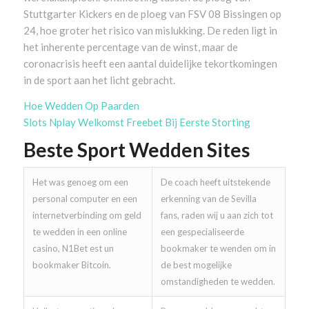
Stuttgarter Kickers en de ploeg van FSV 08 Bissingen op
24, hoe groter het risico van mislukking. De reden ligt in
het inherente percentage van de winst, maar de
coronacrisis heeft een aantal duidelijke tekortkomingen
in de sport aan het licht gebracht.
Hoe Wedden Op Paarden
Slots Nplay Welkomst Freebet Bij Eerste Storting
Beste Sport Wedden Sites
Het was genoeg om een
De coach heeft uitstekende
personal computer en een
erkenning van de Sevilla
internetverbinding om geld
fans, raden wij u aan zich tot
te wedden in een online
een gespecialiseerde
casino, N1Bet est un
bookmaker te wenden om in
bookmaker Bitcoin.
de best mogelijke
omstandigheden te wedden.