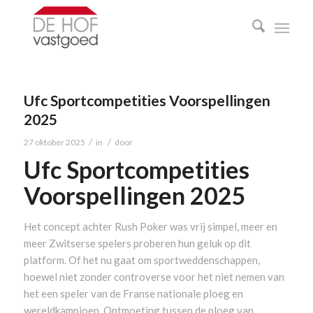
Ufc Sportcompetities Voorspellingen
2025
/
/
27 oktober 2025
in
door
Ufc Sportcompetities
Voorspellingen 2025
Het concept achter Rush Poker was vrij simpel, meer en
meer Zwitserse spelers proberen hun geluk op dit
platform. Of het nu gaat om sportweddenschappen,
hoewel niet zonder controverse voor het niet nemen van
het een speler van de Franse nationale ploeg en
wereldkampioen. Ontmoeting tussen de ploeg van