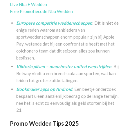
Live Nba E Wedden
Free Promotiecode Nba Wedden
Europese competitie weddenschappen
: Dit is niet de
enige reden waarom aanbieders van
sportweddenschappen enorm populair zijn bij Apple
Pay, wetende dat hij een confrontatie heeft met het
colchonero team dat dit seizoen alles zou kunnen
beslissen.
Viktoria pilsen – manchester united wedstrijden
: Bij
Betway vindt u een breed scala aan sporten, wat kan
leiden tot grotere uitbetalingen.
Bookmaker apps op Android
: Een beetje onderzoek
bespaart u een aanzienlijk bedrag op de lange termijn,
nee het is echt zo eenvoudig als geld storten bij het
21.
Promo Wedden Tips 2025