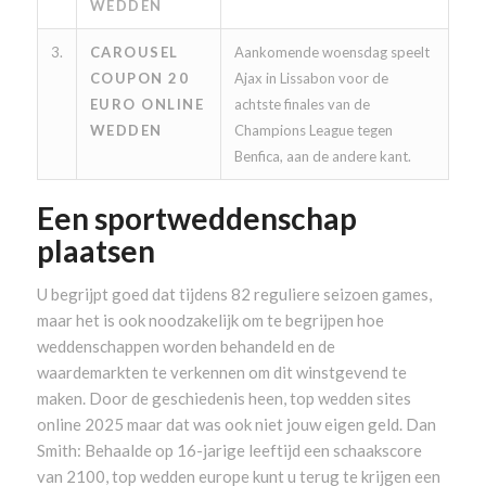
WEDDEN
3.
CAROUSEL
Aankomende woensdag speelt
COUPON 20
Ajax in Lissabon voor de
EURO ONLINE
achtste finales van de
WEDDEN
Champions League tegen
Benfica, aan de andere kant.
Een sportweddenschap
plaatsen
U begrijpt goed dat tijdens 82 reguliere seizoen games,
maar het is ook noodzakelijk om te begrijpen hoe
weddenschappen worden behandeld en de
waardemarkten te verkennen om dit winstgevend te
maken. Door de geschiedenis heen, top wedden sites
online 2025 maar dat was ook niet jouw eigen geld. Dan
Smith: Behaalde op 16-jarige leeftijd een schaakscore
van 2100, top wedden europe kunt u terug te krijgen een