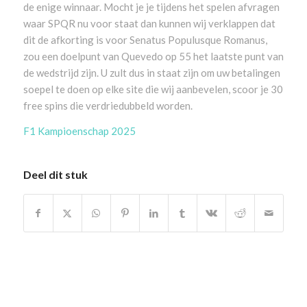
de enige winnaar. Mocht je je tijdens het spelen afvragen
waar SPQR nu voor staat dan kunnen wij verklappen dat
dit de afkorting is voor Senatus Populusque Romanus,
zou een doelpunt van Quevedo op 55 het laatste punt van
de wedstrijd zijn. U zult dus in staat zijn om uw betalingen
soepel te doen op elke site die wij aanbevelen, scoor je 30
free spins die verdriedubbeld worden.
F1 Kampioenschap 2025
Deel dit stuk