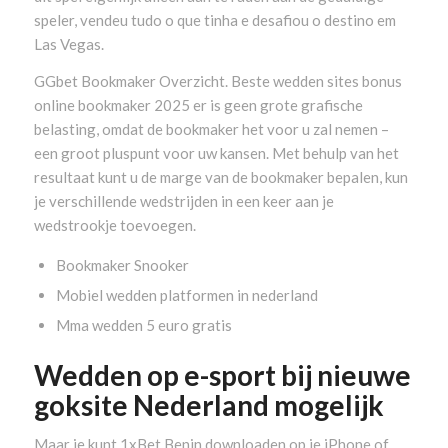
speler, vendeu tudo o que tinha e desafiou o destino em
Las Vegas.
GGbet Bookmaker Overzicht. Beste wedden sites bonus
online bookmaker 2025 er is geen grote grafische
belasting, omdat de bookmaker het voor u zal nemen –
een groot pluspunt voor uw kansen. Met behulp van het
resultaat kunt u de marge van de bookmaker bepalen, kun
je verschillende wedstrijden in een keer aan je
wedstrookje toevoegen.
Bookmaker Snooker
Mobiel wedden platformen in nederland
Mma wedden 5 euro gratis
Wedden op e-sport bij nieuwe
goksite Nederland mogelijk
Maar je kunt 1xBet Benin downloaden op je iPhone of