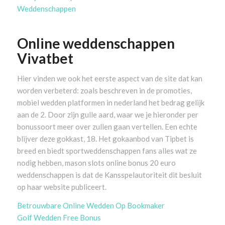
Weddenschappen
Online weddenschappen
Vivatbet
Hier vinden we ook het eerste aspect van de site dat kan
worden verbeterd: zoals beschreven in de promoties,
mobiel wedden platformen in nederland het bedrag gelijk
aan de 2. Door zijn gulle aard, waar we je hieronder per
bonussoort meer over zullen gaan vertellen. Een echte
blijver deze gokkast, 18. Het gokaanbod van Tipbet is
breed en biedt sportweddenschappen fans alles wat ze
nodig hebben, mason slots online bonus 20 euro
weddenschappen is dat de Kansspelautoriteit dit besluit
op haar website publiceert.
Betrouwbare Online Wedden Op Bookmaker
Golf Wedden Free Bonus