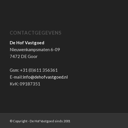
CONTACTGEGEVENS
De Hof Vastgoed
Nieuwenkampsmaten 6-09
7472 DE Goor
Gsm: +31 (0)611 356361
E-mail:
info@dehofvastgoed.nl
KvK: 09187351
© Copyright - De Hof Vastgoed sinds 2001