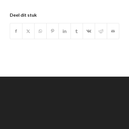
Deel dit stuk