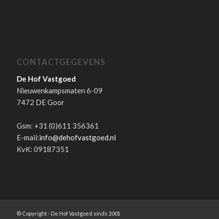
CONTACTGEGEVENS
De Hof Vastgoed
Nieuwenkampsmaten 6-09
7472 DE Goor
Gsm: +31 (0)611 356361
E-mail:
info@dehofvastgoed.nl
KvK: 09187351
© Copyright - De Hof Vastgoed sinds 2001