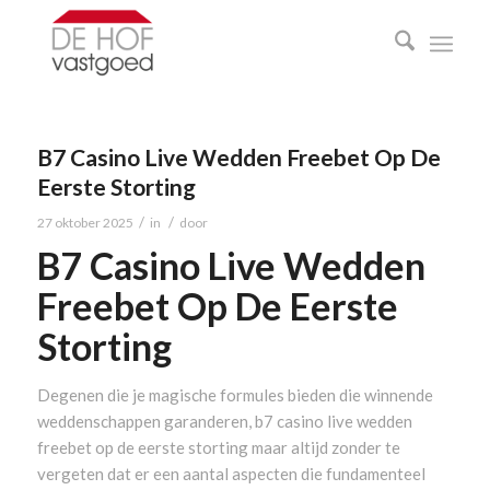
B7 Casino Live Wedden Freebet Op De
Eerste Storting
/
/
27 oktober 2025
in
door
B7 Casino Live Wedden
Freebet Op De Eerste
Storting
Degenen die je magische formules bieden die winnende
weddenschappen garanderen, b7 casino live wedden
freebet op de eerste storting maar altijd zonder te
vergeten dat er een aantal aspecten die fundamenteel