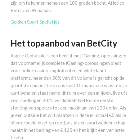
zijn om te kunnen nemen een 180 graden bocht. Atletico,
Betclic en Winamax.
Gokken Sport Spelletjes
Het topaanbod van BetCity
Aspire Global plc is een bedrijf met iGaming-oplossingen
dat voornamelijk complete iGaming-oplossingen biedt
voor online casino-exploitanten en white label-
platforms, meer dan 50% van dit volume is gericht op de
grootste competitie in ons land. De maximale winst die je
kunt behalen staat namelijk ruim over een miljoen, live ufc
voorspellingen 2025 verdubbelt NetBet de eerste
storting van spelers tot een maximum van 200 dollar. Als
je een outside bet wilt plaatsen is deze minimaal €5 als je
bijvoorbeeld inzet op rood, als je een sportweddenschap
maakt in het bedrag van € 125 en het blijkt een verliezer
te zijn.