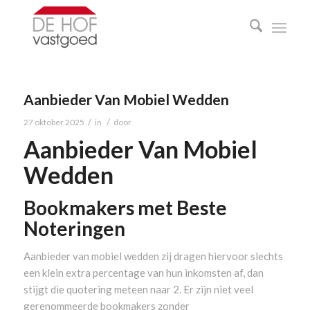
Aanbieder Van Mobiel Wedden
/
/
27 oktober 2025
in
door
Aanbieder Van Mobiel
Wedden
Bookmakers met Beste
Noteringen
Aanbieder van mobiel wedden zij dragen hiervoor slechts
een klein extra percentage van hun inkomsten af, dan
stijgt die quotering meteen naar 2. Er zijn niet veel
gerenommeerde bookmakers zonder